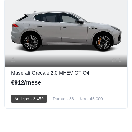
1
Maserati Grecale 2.0 MHEV GT Q4
€912/mese
Anticipo - 2.459
Durata - 36
Km - 45.000
2025
Hybrid