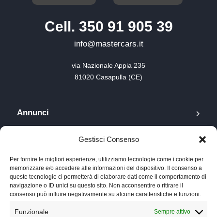
Cell. 350 91 905 39
info@mastercars.it
via Nazionale Appia 235

81020 Casapulla (CE)
Annunci
Blog
Gestisci Consenso
FAQ
Per fornire le migliori esperienze, utilizziamo tecnologie come i cookie per
memorizzare e/o accedere alle informazioni del dispositivo. Il consenso a
queste tecnologie ci permetterà di elaborare dati come il comportamento di
Lavora con noi
navigazione o ID unici su questo sito. Non acconsentire o ritirare il
consenso può influire negativamente su alcune caratteristiche e funzioni.
Chi siamo
Funzionale
Sempre attivo