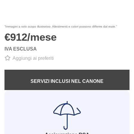
1
/
1
“Immagini a solo scopo illustrativo. Allestimenti e colori possono differire dal reale.”
€912/mese
IVA ESCLUSA
Aggiungi ai preferiti
SERVIZI INCLUSI NEL CANONE