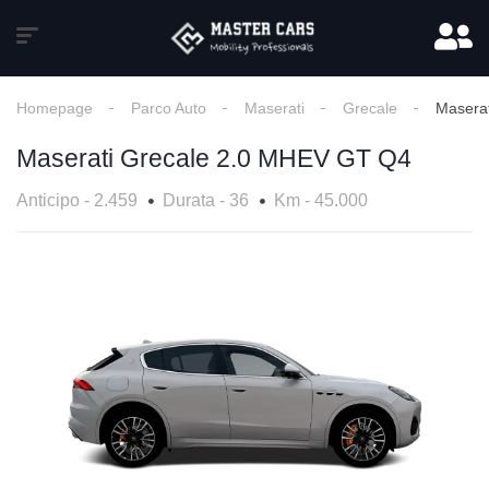
Homepage
Parco Auto
Maserati
Grecale
Masera
Maserati Grecale 2.0 MHEV GT Q4
Anticipo - 2.459
Durata - 36
Km - 45.000