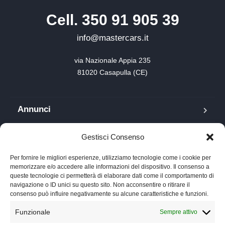
Cell. 350 91 905 39
info@mastercars.it
via Nazionale Appia 235

81020 Casapulla (CE)
Annunci
Blog
Gestisci Consenso
FAQ
Per fornire le migliori esperienze, utilizziamo tecnologie come i cookie per
memorizzare e/o accedere alle informazioni del dispositivo. Il consenso a
queste tecnologie ci permetterà di elaborare dati come il comportamento di
Lavora con noi
navigazione o ID unici su questo sito. Non acconsentire o ritirare il
consenso può influire negativamente su alcune caratteristiche e funzioni.
Chi siamo
Funzionale
Sempre attivo