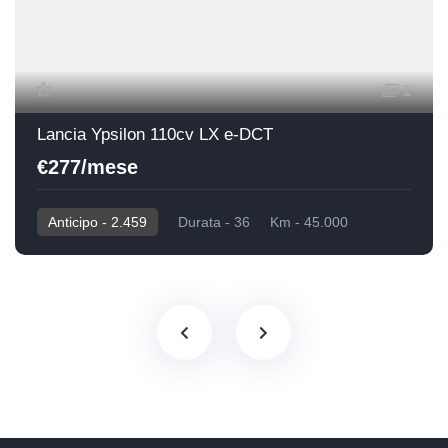
1
Lancia Ypsilon 110cv LX e-DCT
€277/mese
Anticipo - 2.459
Durata - 36
Km - 45.000
2025
Hybrid