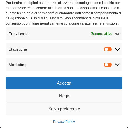
FAQ
Per fornire le migliori esperienze, utilizziamo tecnologie come i cookie per
memorizzare e/o accedere alle informazioni del dispositivo. Il consenso a
queste tecnologie ci permetterà di elaborare dati come il comportamento di
Lavora con noi
navigazione o ID unici su questo sito. Non acconsentire o ritirare il
consenso può influire negativamente su alcune caratteristiche e funzioni.
Chi siamo
Funzionale
Sempre attivo
Contatti
Statistiche
Privacy Policy
Marketing
Cookie Policy
Accetta
Nega
Copyright © 2025. All rights reserved | P.Iva 04773900610
Salva preferenze
Seguici
Privacy Policy