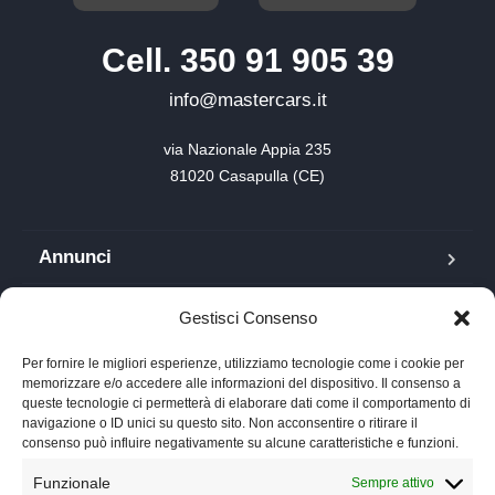
Cell. 350 91 905 39
info@mastercars.it
via Nazionale Appia 235

81020 Casapulla (CE)
Annunci
Blog
Gestisci Consenso
FAQ
Per fornire le migliori esperienze, utilizziamo tecnologie come i cookie per
memorizzare e/o accedere alle informazioni del dispositivo. Il consenso a
queste tecnologie ci permetterà di elaborare dati come il comportamento di
Lavora con noi
navigazione o ID unici su questo sito. Non acconsentire o ritirare il
consenso può influire negativamente su alcune caratteristiche e funzioni.
Chi siamo
Funzionale
Sempre attivo