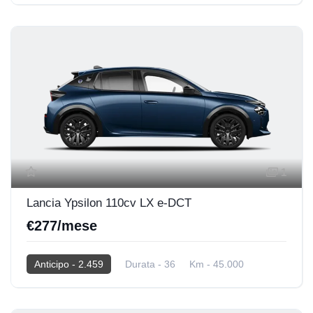
2025
Elettrica
1
Lancia Ypsilon 110cv LX e-DCT
€277/mese
Anticipo - 2.459
Durata - 36
Km - 45.000
2025
Hybrid