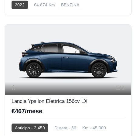
2022
64.874 Km
BENZINA
1
Lancia Ypsilon Elettrica 156cv LX
€467/mese
Anticipo - 2.459
Durata - 36
Km - 45.000