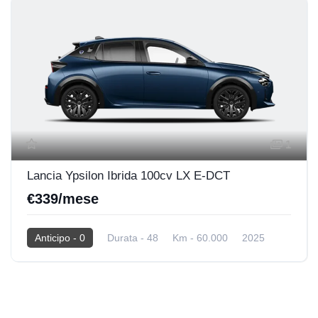
1
Lancia Ypsilon Ibrida 100cv LX E-DCT
€339/mese
Anticipo - 0
Durata - 48
Km - 60.000
2025
Hybrid