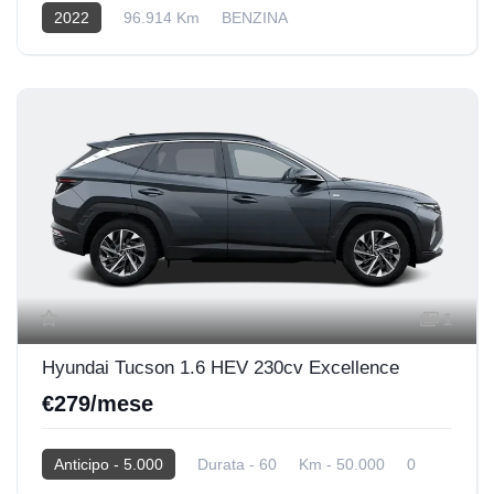
2022
96.914 Km
BENZINA
1
Hyundai Tucson 1.6 HEV 230cv Excellence
€279/mese
Anticipo - 5.000
Durata - 60
Km - 50.000
0