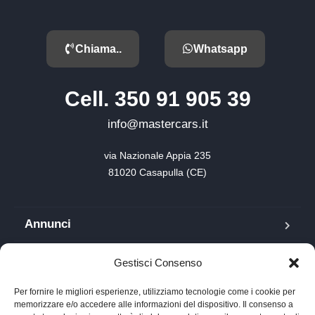
Chiama..
Whatsapp
Cell. 350 91 905 39
info@mastercars.it
via Nazionale Appia 235

81020 Casapulla (CE)
Annunci
Blog
Gestisci Consenso
FAQ
Per fornire le migliori esperienze, utilizziamo tecnologie come i cookie per
memorizzare e/o accedere alle informazioni del dispositivo. Il consenso a