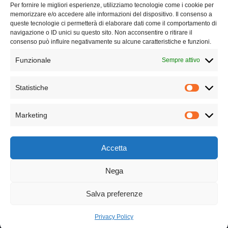
FAQ
Per fornire le migliori esperienze, utilizziamo tecnologie come i cookie per
memorizzare e/o accedere alle informazioni del dispositivo. Il consenso a
queste tecnologie ci permetterà di elaborare dati come il comportamento di
Lavora con noi
navigazione o ID unici su questo sito. Non acconsentire o ritirare il
consenso può influire negativamente su alcune caratteristiche e funzioni.
Chi siamo
Funzionale
Sempre attivo
Contatti
Statistiche
Privacy Policy
Marketing
Cookie Policy
Accetta
Nega
Copyright © 2025. All rights reserved | P.Iva 04773900610
Salva preferenze
Seguici
Privacy Policy