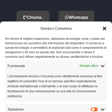
Chiama..
Whatsapp
Gestisci Consenso
Cell. 350 91 905 39
Per fornire le migliori esperienze, utilizziamo tecnologie come i cookie per
memorizzare e/o accedere alle informazioni del dispositivo. Il consenso a
info@mastercars.it
queste tecnologie ci permetterà di elaborare dati come il comportamento di
navigazione o ID unici su questo sito. Non acconsentire o ritirare il
via Nazionale Appia 235

consenso può influire negativamente su alcune caratteristiche e funzioni.
81020 Casapulla (CE)
Funzionale
Sempre attivo
L'archiviazione tecnica o l'accesso sono strettamente necessari al fine
Annunci
legittimo di consentire l'uso di un servizio specifico esplicitamente
richiesto dall'abbonato o dall'utente, o al solo scopo di effettuare la
Blog
trasmissione di una comunicazione su una rete di comunicazione
elettronica.
FAQ
Statistiche