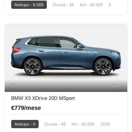
Anticipo - 6.000
Durata - 48
Km - 40.000
0
40.000 Km
Diesel
1
BMW X3 XDrive 20D MSport
€779/mese
Anticipo - 0
Durata - 48
Km - 60.000
2025