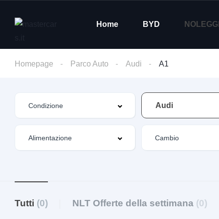
Home
BYD
NOLEGG
Homepage
Parco Auto
Audi
A1
Audi
Tutti
(0)
NLT Offerte della settimana
(0)