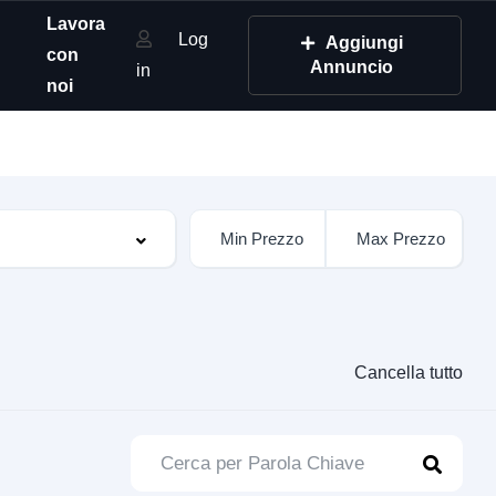
Lavora
Log
Aggiungi
con
Annuncio
in
noi
Cancella tutto