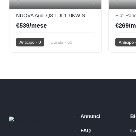
1
NUOVA Audi Q3 TDI 110KW S TRONIC BUSINESS ADVANCED
Fiat Pan
€539/mese
€269/m
Anticipo - 0
Durata - 60
Anticipo 
Km - 50.000
2026
0 Km
Km - 40.0
Diesel
Hybrid
Annunci
Bl
FAQ
La