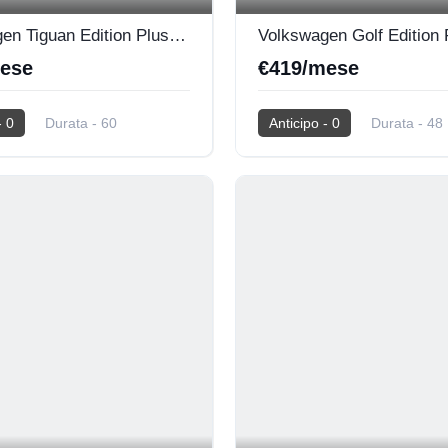
Volkswagen Tiguan Edition Plus TDI DSG
Volkswagen Golf Edition 
ese
€419/mese
- 0
Durata - 60
Anticipo - 0
Durata - 48
00
2026
0 Km
Km - 40.000
2026
0 Km
Diesel