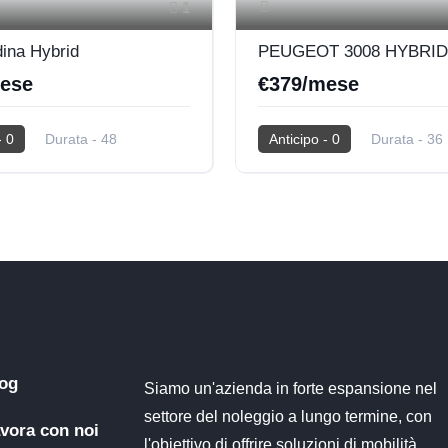
1
dina Hybrid
ese
€379/mese
- 0
Durata - 48
Anticipo - 0
Durata - 36
00
2026
0 Km
Km - 30.000
2026
0 Km
Hybrid
og
Siamo un'azienda in forte espansione nel
settore del noleggio a lungo termine, con
vora con noi
l'obiettivo di offrire soluzioni di mobilità