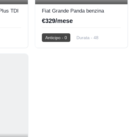
Plus TDI
Fiat Grande Panda benzina
€329/mese
Anticipo - 0
Durata - 48
Km - 40.000
2025
0 Km
BENZINA