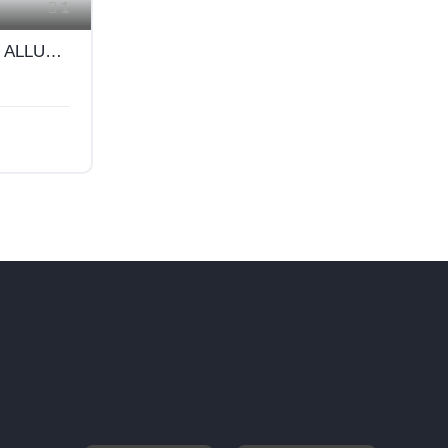
1
PEUGEOT 3008 HYBRID ALLURE E-DCS6
Tel. 0823 18 72 600