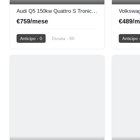
Audi Q5 150kw Quattro S Tronic S Line
€759/mese
€489/m
Anticipo - 0
Durata - 60
Anticipo 
Km - 50.000
2026
0 Km
Km - 50.0
Diesel
Diesel