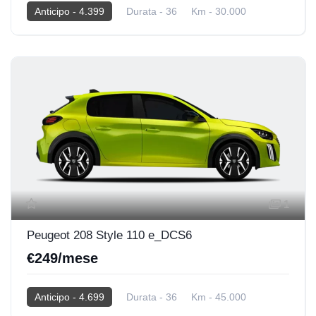
Anticipo - 4.399
Durata - 36
Km - 30.000
2025
Elettrica
1
Peugeot 208 Style 110 e_DCS6
€249/mese
Anticipo - 4.699
Durata - 36
Km - 45.000