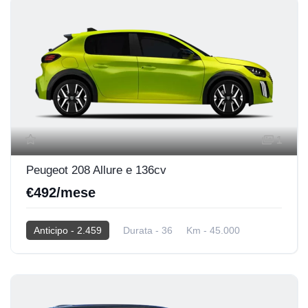
1
Peugeot 208 Allure e 136cv
€492/mese
Anticipo - 2.459
Durata - 36
Km - 45.000
2025
Elettrica