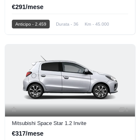
€291/mese
Anticipo - 2.459
Durata - 36
Km - 45.000
2025
BENZINA
1
Mitsubishi Space Star 1.2 Invite
€317/mese