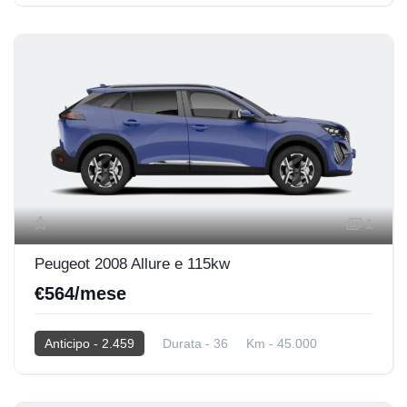
2025
Hybrid
1
Peugeot 2008 Allure e 115kw
€564/mese
Anticipo - 2.459
Durata - 36
Km - 45.000
2025
Elettrica