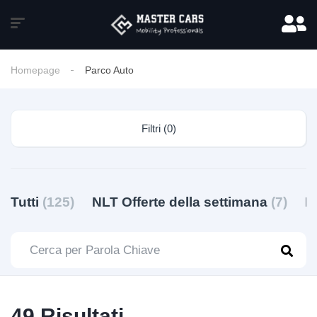
Homepage
Parco Auto
Filtri (0)
Tutti
(125)
NLT Offerte della settimana
(7)
N
49 Risultati