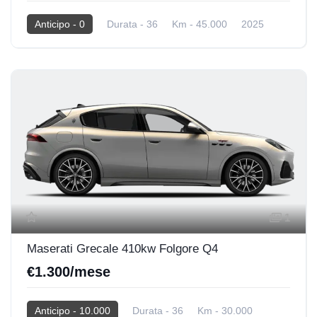
Anticipo - 0
Durata - 36
Km - 45.000
2025
BENZINA
1
Maserati Grecale 410kw Folgore Q4
€1.300/mese
Anticipo - 10.000
Durata - 36
Km - 30.000