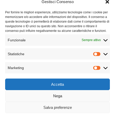
Gestisci Consenso
FAQ
Per fornire le migliori esperienze, utilizziamo tecnologie come i cookie per
memorizzare e/o accedere alle informazioni del dispositivo. Il consenso a
queste tecnologie ci permetterà di elaborare dati come il comportamento di
Lavora con noi
navigazione o ID unici su questo sito. Non acconsentire o ritirare il
consenso può influire negativamente su alcune caratteristiche e funzioni.
Chi siamo
Funzionale
Sempre attivo
Contatti
Statistiche
Privacy Policy
Marketing
Cookie Policy
Accetta
Nega
Copyright © 2025. All rights reserved | P.Iva 04773900610
Salva preferenze
Seguici