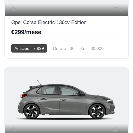
1
Opel Corsa Electric 136cv Edition
€299/mese
Anticipo - 7.999
Durata - 36
Km - 30.000
2025
Elettrica
1