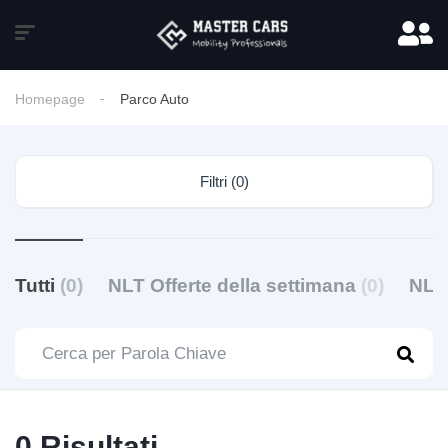
Homepage
Parco Auto
Filtri (0)
Tutti
(0)
NLT Offerte della settimana
(0)
NLT
0 Risultati