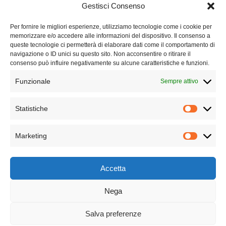
Blog
Gestisci Consenso
FAQ
Per fornire le migliori esperienze, utilizziamo tecnologie come i cookie per
memorizzare e/o accedere alle informazioni del dispositivo. Il consenso a
queste tecnologie ci permetterà di elaborare dati come il comportamento di
Lavora con noi
navigazione o ID unici su questo sito. Non acconsentire o ritirare il
consenso può influire negativamente su alcune caratteristiche e funzioni.
Chi siamo
Funzionale
Sempre attivo
Contatti
Statistiche
Privacy Policy
Marketing
Cookie Policy
Accetta
Nega
Copyright © 2025. All rights reserved | P.Iva 04773900610
Salva preferenze
Seguici