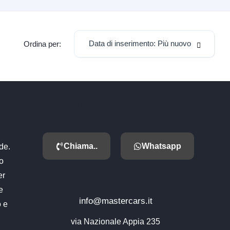
Data di inserimento: Più nuovo
Ordina per:
Tel. 0823 18 72 600
Chiama..
Whatsapp
de.
mo
er
Cell. 350 91 905 39
e
info@mastercars.it
o e
via Nazionale Appia 235
