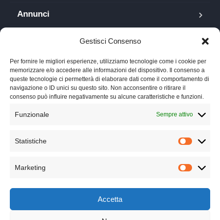
Annunci
Blog
Gestisci Consenso
FAQ
Per fornire le migliori esperienze, utilizziamo tecnologie come i cookie per
memorizzare e/o accedere alle informazioni del dispositivo. Il consenso a
queste tecnologie ci permetterà di elaborare dati come il comportamento di
Lavora con noi
navigazione o ID unici su questo sito. Non acconsentire o ritirare il
consenso può influire negativamente su alcune caratteristiche e funzioni.
Chi siamo
Funzionale
Sempre attivo
Contatti
Statistiche
Privacy Policy
Marketing
Cookie Policy
Accetta