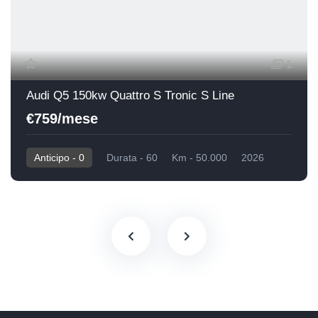
1
Audi Q5 150kw Quattro S Tronic S Line
€759/mese
Anticipo - 0
Durata - 60
Km - 50.000
2026
0 Km
Diesel