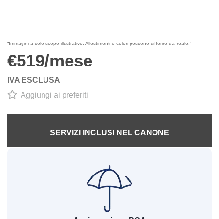
1
/
1
“Immagini a solo scopo illustrativo. Allestimenti e colori possono differire dal reale.”
€519/mese
IVA ESCLUSA
Aggiungi ai preferiti
SERVIZI INCLUSI NEL CANONE