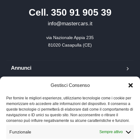
Cell. 350 91 905 39
info@mastercars.it
via Nazionale Appia 235

81020 Casapulla (CE)
Annunci
Blog
Gestisci Consenso
FAQ
Per fornire le migliori esperienze, utilizziamo tecnologie come i cookie per
memorizzare e/o accedere alle informazioni del dispositivo. Il consenso a
queste tecnologie ci permetterà di elaborare dati come il comportamento di
Lavora con noi
navigazione o ID unici su questo sito. Non acconsentire o ritirare il
consenso può influire negativamente su alcune caratteristiche e funzioni.
Chi siamo
Funzionale
Sempre attivo