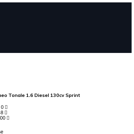
eo Tonale 1.6 Diesel 130cv Sprint
- 0
48
000
se