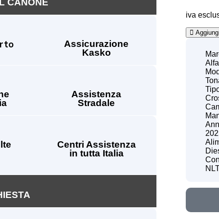
EL CANONE
iva esclu
Aggiungi 
urto
Assicurazione
Kasko
Mar
Alf
Mod
Ton
Tipo
ne
Assistenza
Cro
ia
Stradale
Cam
Man
Ann
202
Ali
lte
Centri Assistenza
Die
in tutta Italia
Con
NLT
HIESTA