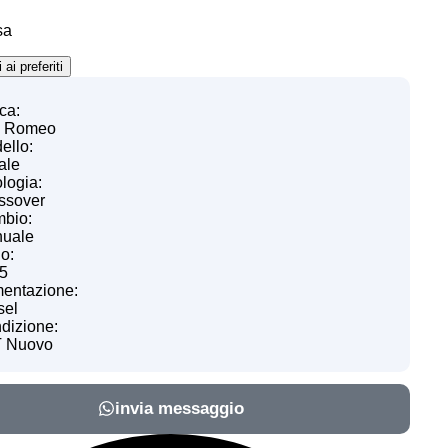
sa
ai preferiti
ca:
a Romeo
ello:
ale
logia:
ssover
bio:
uale
o:
5
mentazione:
sel
dizione:
 Nuovo
invia messaggio