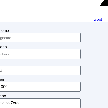
Tweet
nome
fono
annui
cipo