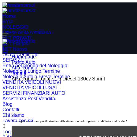
Home
BYD
NOLEGGIO
Offerte della settimana
NLT PRIVATI
NLT Furgoni
NLT Nuovo
Usato Certificato
Homepage
SERVIZI
Parco Auto
Entra nel mondo del Noleggio
Alfa Romeo
Noleggio a Lungo Termine
Tonale
Noleggio Auto a Breve Termine
Alfa Romeo Tonale 1.6 Diesel 130cv Sprint
VENDITA VEICOLI NUOVI
VENDITA VEICOLI USATI
SERVIZI FINANZIARI AUTO
Assistenza Post Vendita
Blog
Contatti
Chi siamo
Lavora con noi
“Immagini a solo scopo illustrativo. Allestimenti e colori possono differire dal reale.”
Log in