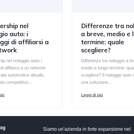
ership nel
Differenze tra no
io auto: i
a breve, medio e 
gi di affiliarsi a
termine: quale
twork
scegliere?
ip nel noleggio auto: i
Differenze tra noleggio a b
di affiliarsi a un network
medio e lungo termine: qua
ato automotive attuale,
scegliere? Il noleggio auto 
iù competitivo...
una soluzione...
più
Leggi di più
og
Siamo un'azienda in forte espansione nel