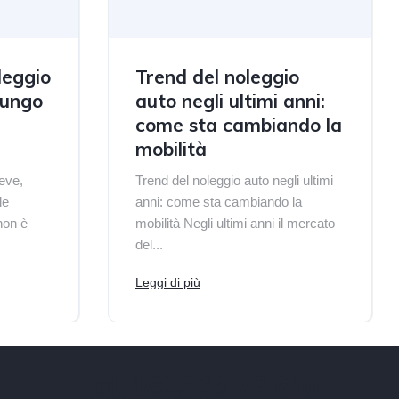
leggio
Trend del noleggio
lungo
auto negli ultimi anni:
come sta cambiando la
mobilità
reve,
Trend del noleggio auto negli ultimi
le
anni: come sta cambiando la
non è
mobilità Negli ultimi anni il mercato
del...
Leggi di più
Tel. 0823 18 72 600