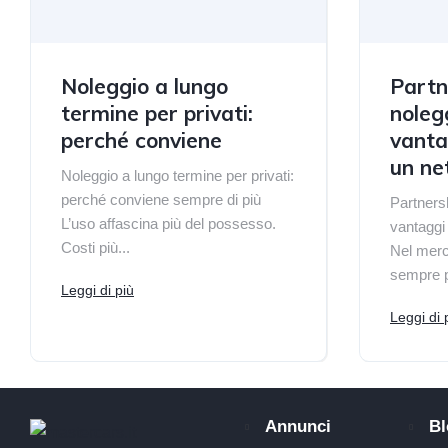
Noleggio a lungo
Partn
termine per privati:
nolegg
perché conviene
vantag
un ne
Noleggio a lungo termine per privati:
perché conviene sempre di più
Partnersh
L’uso affascina più del possesso.
vantaggi 
Costi più...
Nel merc
sempre p
Leggi di più
Leggi di 
Annunci
Bl